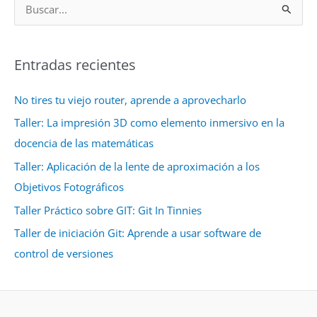
B
u
s
Entradas recientes
c
a
No tires tu viejo router, aprende a aprovecharlo
r
Taller: La impresión 3D como elemento inmersivo en la
p
docencia de las matemáticas
o
r
Taller: Aplicación de la lente de aproximación a los
:
Objetivos Fotográficos
Taller Práctico sobre GIT: Git In Tinnies
Taller de iniciación Git: Aprende a usar software de
control de versiones