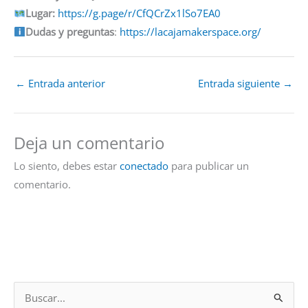
Lugar:
https://g.page/r/CfQCrZx1lSo7EA0
Dudas y preguntas
:
https://lacajamakerspace.org/
←
Entrada anterior
Entrada siguiente
→
Deja un comentario
Lo siento, debes estar
conectado
para publicar un
comentario.
B