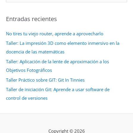
u
s
Entradas recientes
c
a
No tires tu viejo router, aprende a aprovecharlo
r
Taller: La impresión 3D como elemento inmersivo en la
p
docencia de las matemáticas
o
r
Taller: Aplicación de la lente de aproximación a los
:
Objetivos Fotográficos
Taller Práctico sobre GIT: Git In Tinnies
Taller de iniciación Git: Aprende a usar software de
control de versiones
Copyright © 2026